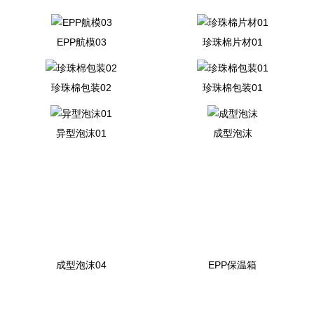
EPP航模03
珍珠棉片材01
珍珠棉包装02
珍珠棉包装01
异型泡沫01
成型泡沫
成型泡沫04
EPP保温箱