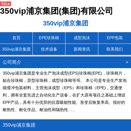
51La
350vip浦京集团(集团)有限公司
350vip浦京集团
首页
EPE珍珠棉
成型泡沫
EPP包装
350vip浦京集团
技术设备
新闻资讯
联系我们
公司简介
>
350vip浦京集团是专业生产泡沫成型(EPS)珍珠棉(EPE)，珍珠棉片，
贴合珍珠棉，异型珍珠棉，成型珍珠棉等等。 本公司是专业生产发泡
级缓冲包装材料，主营泡沫成型（EPS）和珍珠棉（EPE)，交通便
利，拥有全套先进之自动化生产设备，在扩大原有项目之基础上增设
EPP产品，具有十分优异的抗震吸能性能、形变后恢复率高、很好的
耐热性、耐化学品、耐油性和隔热性......
350vip浦京集团